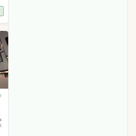
l
a
l