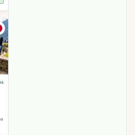
os
na