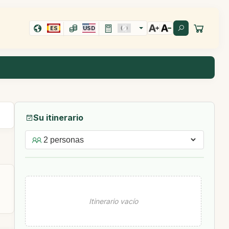
ES
USD
Su itinerario
Itinerario vacío