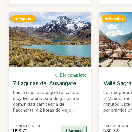
Popular
Popular
Día completo
7 Lagunas del Ausangate
Valle Sagr
Pasaremos a recogerle a su hotel
Lo recogeremo
muy temprano para dirigirnos a la
al Mirador de
comunidad campesina de
minutos. Este 
Pacchanta, a 2 horas de viaje,...
panorámica úni
TARIFA DE ADULTO
TARIFA DE ADU
US$ 72
US$ 72
Agregar