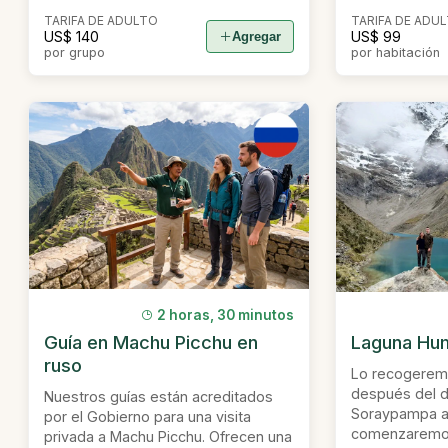
TARIFA DE ADULTO
TARIFA DE ADU
US$ 140
US$ 99
Agregar
por grupo
por habitación
2 horas, 30 minutos
Guía en Machu Picchu en
Laguna Hum
ruso
Lo recogeremo
después del d
Nuestros guías están acreditados
Soraypampa a 
por el Gobierno para una visita
comenzaremos 
privada a Machu Picchu. Ofrecen una