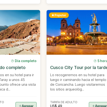
Popular
Día completo
5 hor
ado completo
Cusco City Tour por la tard
s en su hotel para ir
Lo recogeremos en su hotel para
 Taray a unos 45
luego ir caminando hacia el templo
punto ofrece una vista
de Coricancha. Luego visitaremos
ca d...
los sitios arqueológ...
LTO
TARIFA DE ADULTO
US$ 49
Agregar
Agregar