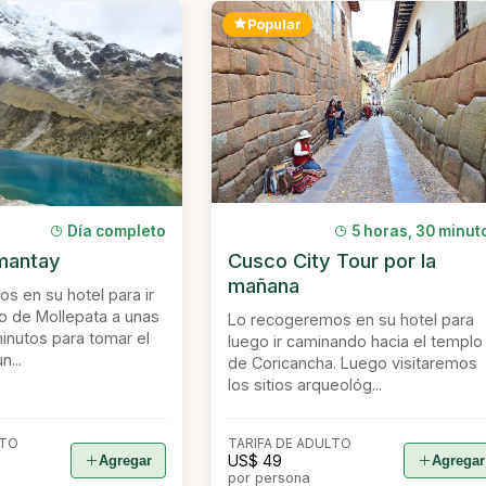
Popular
Día completo
5 horas, 30 minut
mantay
Cusco City Tour por la
mañana
s en su hotel para ir
lo de Mollepata a unas
Lo recogeremos en su hotel para
inutos para tomar el
luego ir caminando hacia el templo
...
de Coricancha. Luego visitaremos
los sitios arqueológ...
LTO
TARIFA DE ADULTO
US$ 49
Agregar
Agregar
por persona