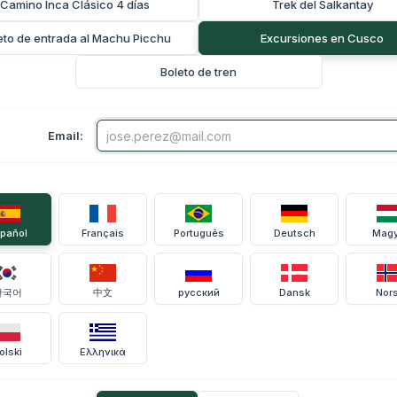
Camino Inca Clásico 4 días
Trek del Salkantay
eto de entrada al Machu Picchu
Excursiones en Cusco
Boleto de tren
Email:
pañol
Français
Português
Deutsch
Magy
한국어
中文
русский
Dansk
Nor
olski
Ελληνικά