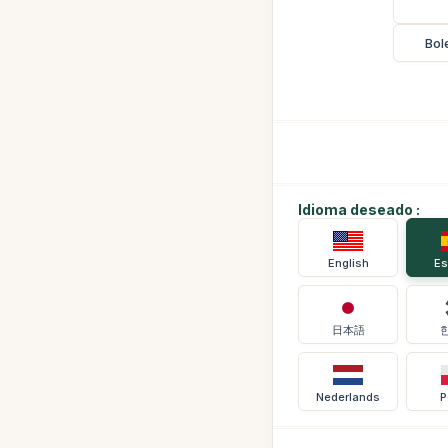
Bol
Idioma deseado :
English
Es
日本語
Nederlands
P