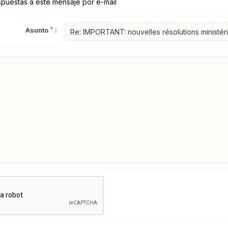
spuestas a este mensaje por e-mail
Asunto
*
: