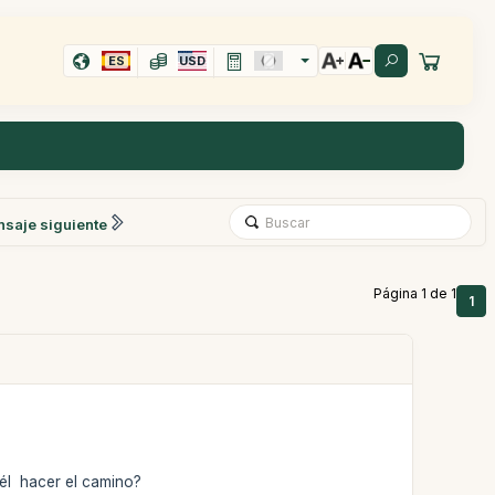
ES
USD
saje siguiente
Página 1 de 1
1
él hacer el camino?