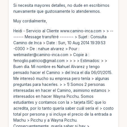
Si necesita mayores detalles, no dude en escribirnos
nuevamente que gustosamente lo atenderemos.
Muy cordialmente,
Heidi - Servicio al Cliente www.camino-inca.com > > --
------ Message transféré -------- > Sujet : Consulta
Camino de Inca > Date : Sun, 10 Aug 2014 19:39:53
-0300 > De : nahue alvarez
> Pour :
webmaster@camino-inca.com
> Copie à :
fenoglio.patricio@gmail.com
> > > > Estimados: > >
Buen día. Mi nombre es Nahuel Alvarez y tengo
pensado hacer el Camino > del Inca el día 06/01/2015.
Me interesó mucho su empresa pero tenía > algunas
preguntas para hacerles. > > 1) Somos 2 personas
interesadas en hacer el Camino, asimismo estamos >
interesados en hacer Wayna Picchu. Somos
estudiantes y contamos con la > tarjeta ISIC que lo
acredita, por lo tanto quería saber cuál sería el > costo
total por persona y si incluye el precio de la entrada a
Machu > Picchu y a Wayna Picchu.
Consecuentemente, quería saber si hay >