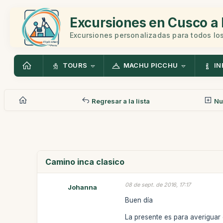
Excursiones en Cusco a 
Excursiones personalizadas para todos los
TOURS
MACHU PICCHU
IN
Regresar a la lista
Nu
Camino inca clasico
08 de sept. de 2016, 17:17
Johanna
Buen día
La presente es para averiguar