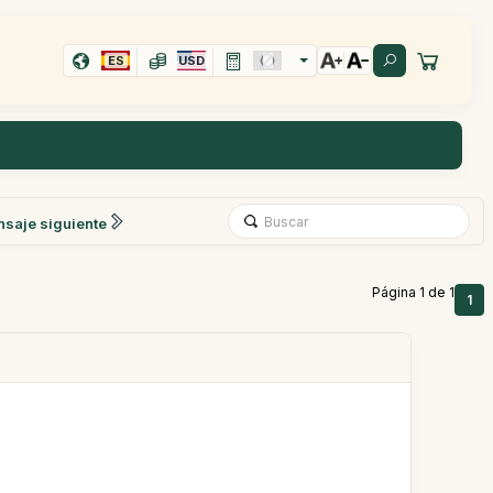
ES
USD
saje siguiente
Página 1 de 1
1