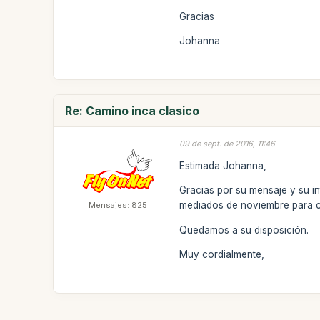
Gracias
Johanna
Re: Camino inca clasico
09 de sept. de 2016, 11:46
Estimada Johanna,
Gracias por su mensaje y su in
mediados de noviembre para con
Mensajes: 825
Quedamos a su disposición.
Muy cordialmente,