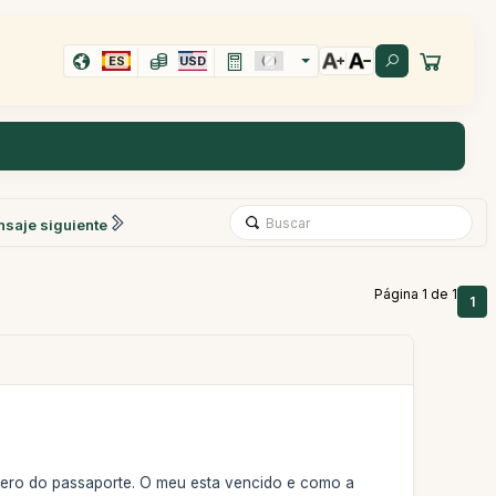
ES
USD
saje siguiente
Página 1 de 1
1
umero do passaporte. O meu esta vencido e como a