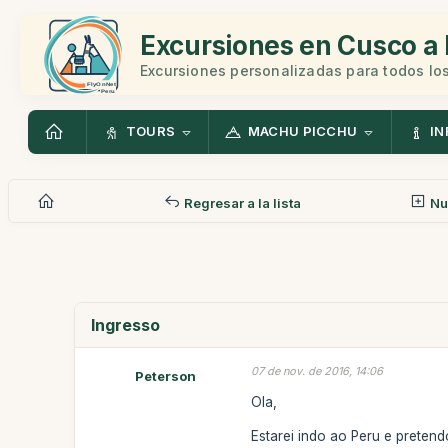
Excursiones en Cusco a 
Excursiones personalizadas para todos los
TOURS
MACHU PICCHU
IN
Regresar a la lista
Nu
Ingresso
07 de nov. de 2016, 14:06
Peterson
Ola,
Estarei indo ao Peru e preten